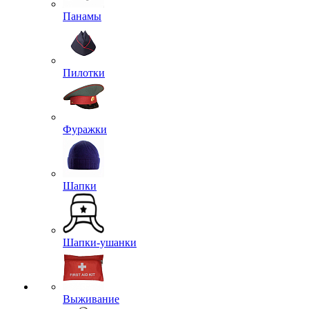
Панамы
Пилотки
Фуражки
Шапки
Шапки-ушанки
Выживание