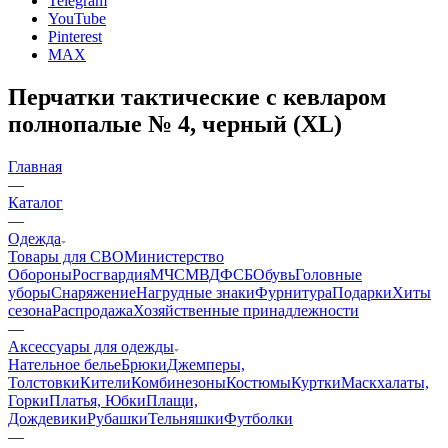
Контактная информация
г. Железногорск, ул.Октябрьская 4
connect@24poligon.ru
Вконтакте
Telegram
YouTube
Pinterest
MAX
Перчатки тактические с кевларом
полнопалые № 4, черный (XL)
Главная
—
Каталог
—
Одежда
Товары для СВО
Министерство
Обороны
Росгвардия
МЧС
МВД
ФСБ
Обувь
Головные
уборы
Снаряжение
Нагрудные знаки
Фурнитура
Подарки
Хиты
сезона
Распродажа
Хозяйственные принадлежности
—