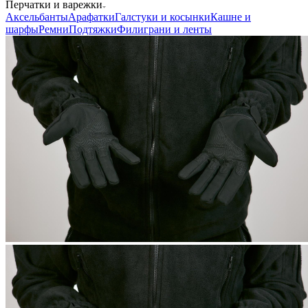
Аксессуары для одежды
Нательное белье
Брюки
Джемперы,
Толстовки
Кители
Комбинезоны
Костюмы
Куртки
Маскхалаты,
Горки
Платья, Юбки
Плащи,
Дождевики
Рубашки
Тельняшки
Футболки
—
Перчатки и варежки
Аксельбанты
Арафатки
Галстуки и косынки
Кашне и
шарфы
Ремни
Подтяжки
Филиграни и ленты