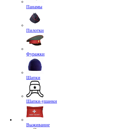
Панамы
Пилотки
Фуражки
Шапки
Шапки-ушанки
Выживание