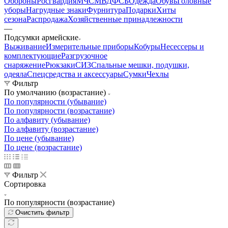
Обороны
Росгвардия
МЧС
МВД
ФСБ
Одежда
Обувь
Головные
уборы
Нагрудные знаки
Фурнитура
Подарки
Хиты
сезона
Распродажа
Хозяйственные принадлежности
—
Подсумки армейские
Выживание
Измерительные приборы
Кобуры
Несессеры и
комплектующие
Разгрузочное
снаряжение
Рюкзаки
СИЗ
Спальные мешки, подушки,
одеяла
Спецсредства и аксессуары
Сумки
Чехлы
Фильтр
По умолчанию (возрастание)
По популярности (убывание)
По популярности (возрастание)
По алфавиту (убывание)
По алфавиту (возрастание)
По цене (убывание)
По цене (возрастание)
Фильтр
Сортировка
По популярности (возрастание)
Очистить фильтр