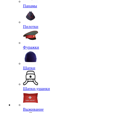
Панамы
Пилотки
Фуражки
Шапки
Шапки-ушанки
Выживание