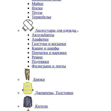
Майки
Носки
Трусы
Термобелье
Аксессуары для одежды
Аксельбанты
Арафатки
Галстуки и косынки
Кашне и шарфы
Перчатки и варежки
Ремни
Подтяжки
Филиграни и ленты
Брюки
Джемперы, Толстовки
Кители