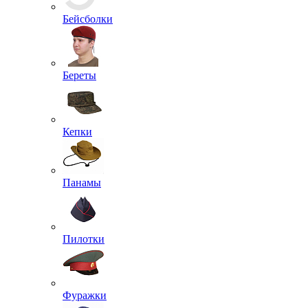
Банданы
Бейсболки
Береты
Кепки
Панамы
Пилотки