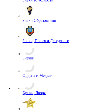
Шапки-ушанки
Выживание
Измерительные приборы
Кобуры
Несессеры и комплектующие
Подсумки
Разгрузочное снаряжение