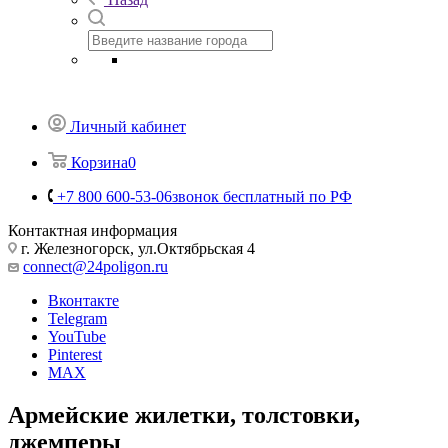
Часы
Посуда
Флаги и вымпелы
Предметы личной гигиены
Хозтовары