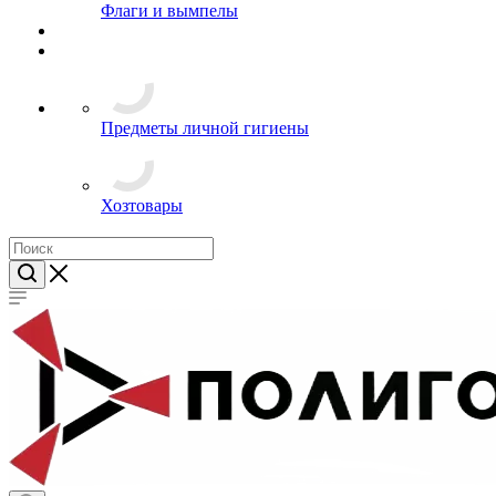
Лычки и пластины
Нашивки
Погоны
Пуговицы
Флажки на береты