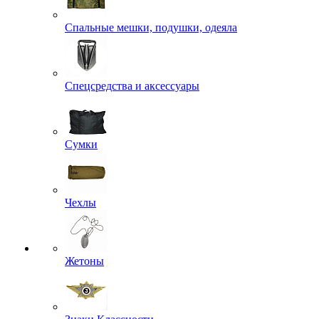
Береты
Кепки
Панамы
Пилотки
Фуражки
Шапки