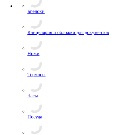
Ордена и Медали
Буквы, Якоря
Звезды
Эмблемы на пилотку
Зажимы для галстуков
Кокарды