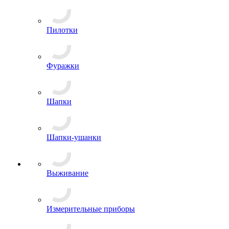
Аксессуары для комфортного ношения обуви
Берцы
Треккинговые ботинки, кеды
Валеши
Сапоги