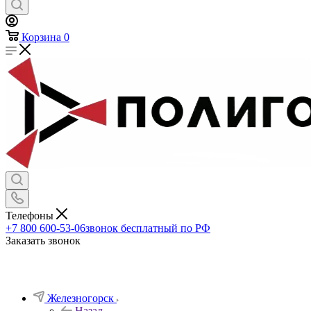
Шевроны
Эмблемы на тулью
Эмблемы петличные
Брелоки
Канцелярия и обложки для документов
Ножи
Термосы