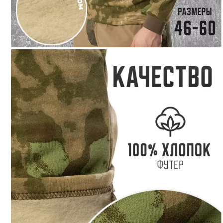
одежды
Брюки
Кители
Комбинезоны
Костюмы
Куртки
Маскхалаты
Горки
Платья, Юбки
Плащи,
Дождевики
Рубашки
Тельняшки
Футболки
Фильтр
По умолчанию (возрастание)
По популярности (убывание)
По популярности (возрастание)
По алфавиту (убывание)
По алфавиту (возрастание)
По цене (убывание)
По цене (возрастание)
Фильтр
Сортировка
По популярности (возрастание)
Комфорт
Утепленная
Сфера деятельности
ВС
Охрана
Полиция, МВД