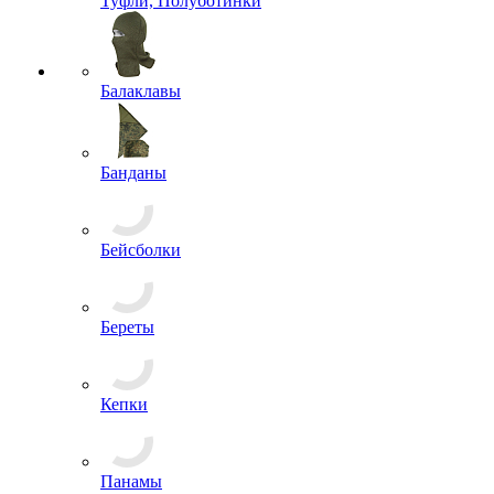
Маскхалаты, Горки
Платья, Юбки
Плащи, Дождевики
Рубашки
Тельняшки
Футболки