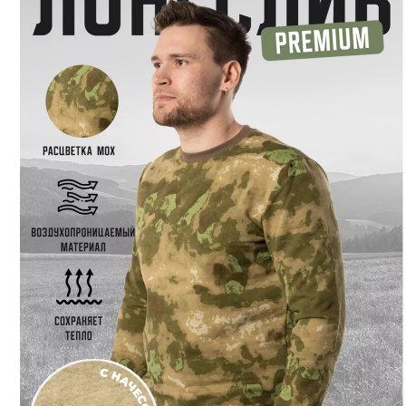
connect@24poligon.ru
Вконтакте
Telegram
YouTube
Pinterest
MAX
Армейские жилетки, толстовки,
джемперы
19
Главная
—
Каталог
—
Одежда
Товары для СВО
Министерство
Обороны
Росгвардия
МЧС
МВД
ФСБ
Обувь
Головные
уборы
Снаряжение
Нагрудные знаки
Фурнитура
Подарки
Хиты
сезона
Распродажа
Хозяйственные принадлежности
—
Армейские жилетки, толстовки, джемперы
Нательное белье
Аксессуары для