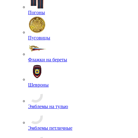
Чехлы
Жетоны
Знаки Классности
Знаки Образования
Знаки, Повязки Дежурного
Значки