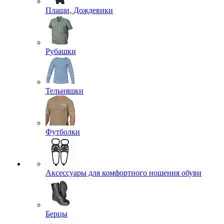
Кальсоны
Комплекты белья
Майки
Носки
Трусы
Термобелье
+ ЕЩЕ 2
Аксессуары для одежды
Аксельбанты
Арафатки
Галстуки и косынки
Кашне и шарфы
Перчатки и варежки
Ремни
Подтяжки
Филиграни и ленты
+ ЕЩЕ 4
Брюки