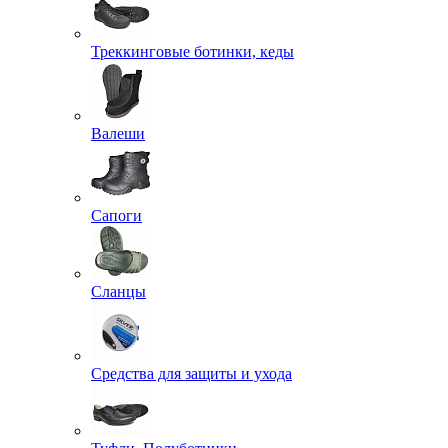
Джемперы, Толстовки
Кители
Комбинезоны
Костюмы
Куртки