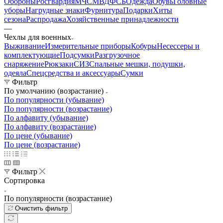
Обороны
Росгвардия
МЧС
МВД
ФСБ
Одежда
Обувь
Головные
уборы
Нагрудные знаки
Фурнитура
Подарки
Хиты
сезона
Распродажа
Хозяйственные принадлежности
—
Чехлы для военных
Выживание
Измерительные приборы
Кобуры
Несессеры и
комплектующие
Подсумки
Разгрузочное
снаряжение
Рюкзаки
СИЗ
Спальные мешки, подушки,
одеяла
Спецсредства и аксессуары
Сумки
Фильтр
По умолчанию (возрастание)
По популярности (убывание)
По популярности (возрастание)
По алфавиту (убывание)
По алфавиту (возрастание)
По цене (убывание)
По цене (возрастание)
Фильтр
Сортировка
По популярности (возрастание)
Очистить фильтр