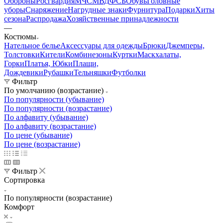
Обороны
Росгвардия
МЧС
МВД
ФСБ
Обувь
Головные
уборы
Снаряжение
Нагрудные знаки
Фурнитура
Подарки
Хиты
сезона
Распродажа
Хозяйственные принадлежности
—
Костюмы
Нательное белье
Аксессуары для одежды
Брюки
Джемперы,
Толстовки
Кители
Комбинезоны
Куртки
Маскхалаты,
Горки
Платья, Юбки
Плащи,
Дождевики
Рубашки
Тельняшки
Футболки
Фильтр
По умолчанию (возрастание)
По популярности (убывание)
По популярности (возрастание)
По алфавиту (убывание)
По алфавиту (возрастание)
По цене (убывание)
По цене (возрастание)
Фильтр
Сортировка
По популярности (возрастание)
Комфорт