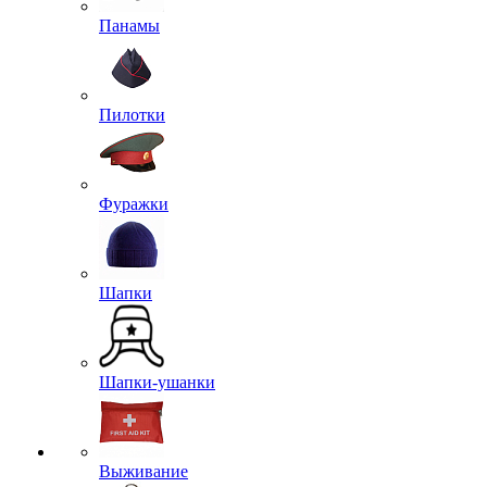
Панамы
Пилотки
Фуражки
Шапки
Шапки-ушанки
Выживание