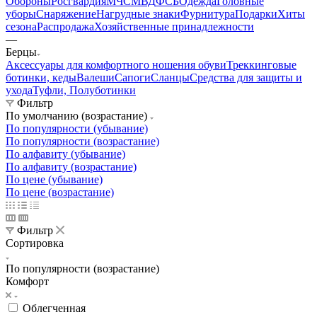
Обороны
Росгвардия
МЧС
МВД
ФСБ
Одежда
Головные
уборы
Снаряжение
Нагрудные знаки
Фурнитура
Подарки
Хиты
сезона
Распродажа
Хозяйственные принадлежности
—
Берцы
Аксессуары для комфортного ношения обуви
Треккинговые
ботинки, кеды
Валеши
Сапоги
Сланцы
Средства для защиты и
ухода
Туфли, Полуботинки
Фильтр
По умолчанию (возрастание)
По популярности (убывание)
По популярности (возрастание)
По алфавиту (убывание)
По алфавиту (возрастание)
По цене (убывание)
По цене (возрастание)
Фильтр
Сортировка
По популярности (возрастание)
Комфорт
Облегченная