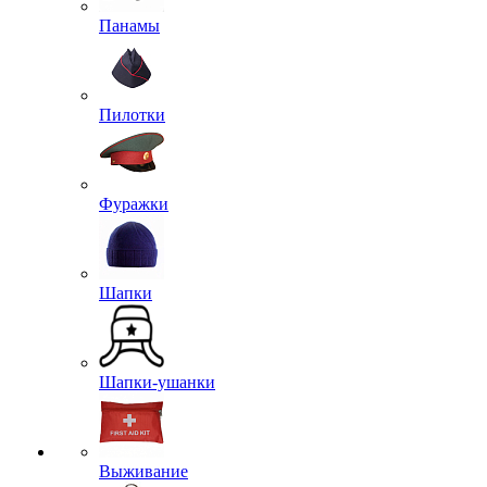
Панамы
Пилотки
Фуражки
Шапки
Шапки-ушанки
Выживание