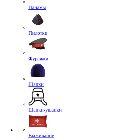
Панамы
Пилотки
Фуражки
Шапки
Шапки-ушанки
Выживание