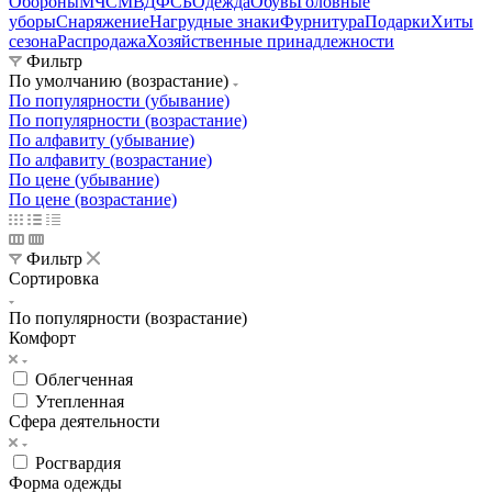
Обороны
МЧС
МВД
ФСБ
Одежда
Обувь
Головные
уборы
Снаряжение
Нагрудные знаки
Фурнитура
Подарки
Хиты
сезона
Распродажа
Хозяйственные принадлежности
Фильтр
По умолчанию (возрастание)
По популярности (убывание)
По популярности (возрастание)
По алфавиту (убывание)
По алфавиту (возрастание)
По цене (убывание)
По цене (возрастание)
Фильтр
Сортировка
По популярности (возрастание)
Комфорт
Облегченная
Утепленная
Сфера деятельности
Росгвардия
Форма одежды