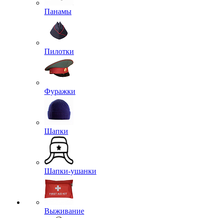
Панамы
Пилотки
Фуражки
Шапки
Шапки-ушанки
Выживание