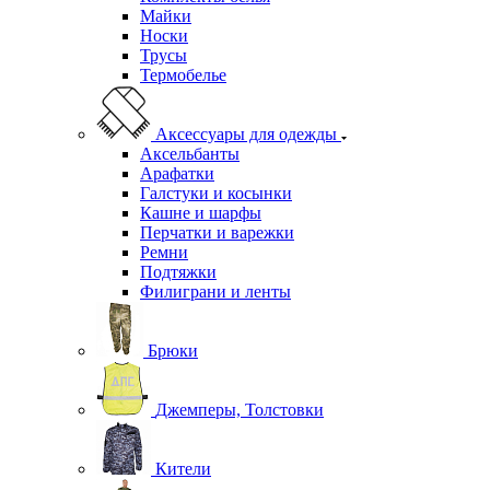
Майки
Носки
Трусы
Термобелье
Аксессуары для одежды
Аксельбанты
Арафатки
Галстуки и косынки
Кашне и шарфы
Перчатки и варежки
Ремни
Подтяжки
Филиграни и ленты
Брюки
Джемперы, Толстовки
Кители