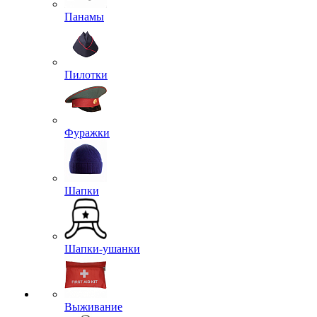
Панамы
Пилотки
Фуражки
Шапки
Шапки-ушанки
Выживание