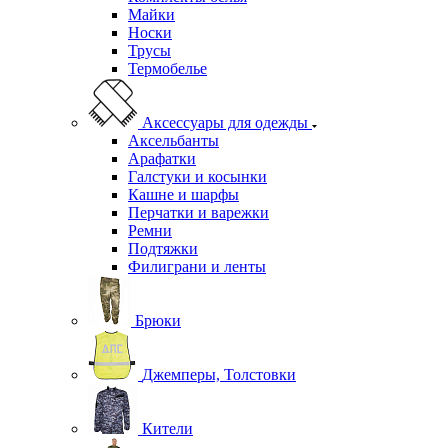
Майки
Носки
Трусы
Термобелье
Аксессуары для одежды
Аксельбанты
Арафатки
Галстуки и косынки
Кашне и шарфы
Перчатки и варежки
Ремни
Подтяжки
Филиграни и ленты
Брюки
Джемперы, Толстовки
Кители