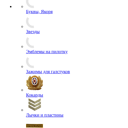
Знаки Классности
Знаки Образования
Знаки, Повязки Дежурного
Значки
Ордена и Медали
Буквы, Якоря