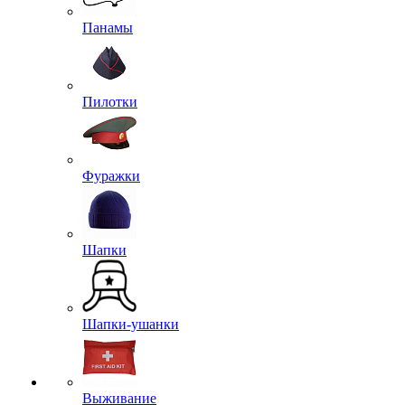
Балаклавы
Банданы
Бейсболки
Береты
Кепки
Панамы