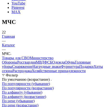
Железногорск
Назад
Личный кабинет
Корзина
0
+7 800 600-53-06
звонок бесплатный по РФ
Контактная информация
г. Железногорск, ул.Октябрьская 4
connect@24poligon.ru
Вконтакте
Telegram
YouTube
Pinterest
MAX
МЧС