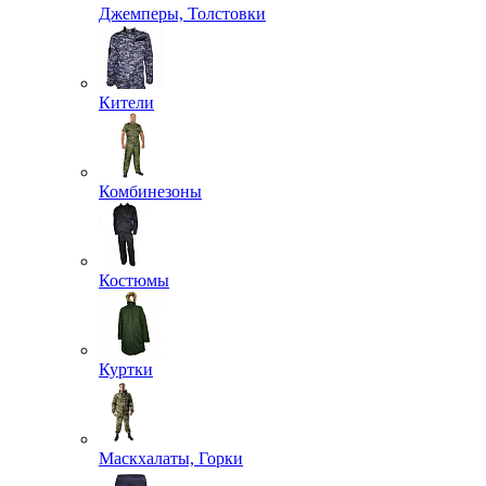
Аксессуары для одежды
Аксельбанты
Арафатки
Галстуки и косынки
Кашне и шарфы
Перчатки и варежки
Ремни
Подтяжки
Филиграни и ленты
+ ЕЩЕ 4
Брюки
Джемперы, Толстовки
Кители