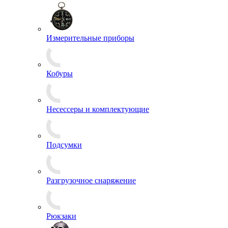
Пилотки
Фуражки
Шапки
Шапки-ушанки
Выживание
Измерительные приборы