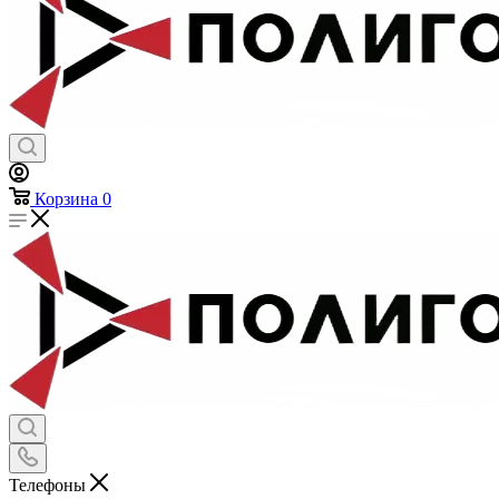
Флаги и вымпелы
Предметы личной гигиены
Хозтовары