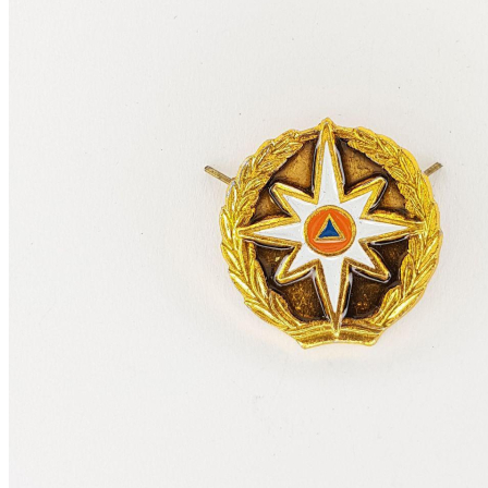
Комфорт
Утепленная
Сфера деятельности
МЧС
Полиция, МВД
Форма одежды
Повседневная
Очистить фильтр
Показать