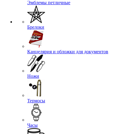
Погоны
Пуговицы
Флажки на береты
Шевроны
Эмблемы на тулью
Эмблемы петличные
Брелоки