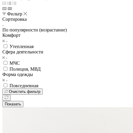
22
Главная
—
Каталог
—
МЧС
Товары для СВО
Министерство
Обороны
Росгвардия
МВД
ФСБ
Одежда
Обувь
Головные
уборы
Снаряжение
Нагрудные знаки
Фурнитура
Подарки
Хиты
сезона
Распродажа
Хозяйственные принадлежности
Фильтр
По умолчанию (возрастание)
По популярности (убывание)
По популярности (возрастание)
По алфавиту (убывание)
По алфавиту (возрастание)
По цене (убывание)
По цене (возрастание)
Фильтр
Сортировка
По популярности (возрастание)