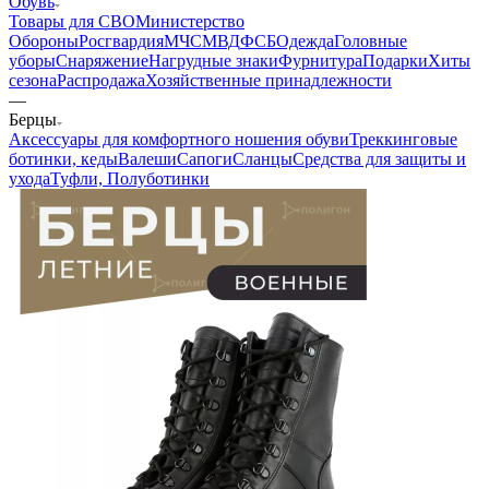
Обувь
Товары для СВО
Министерство
Обороны
Росгвардия
МЧС
МВД
ФСБ
Одежда
Головные
уборы
Снаряжение
Нагрудные знаки
Фурнитура
Подарки
Хиты
сезона
Распродажа
Хозяйственные принадлежности
—
Берцы
Аксессуары для комфортного ношения обуви
Треккинговые
ботинки, кеды
Валеши
Сапоги
Сланцы
Средства для защиты и
ухода
Туфли, Полуботинки