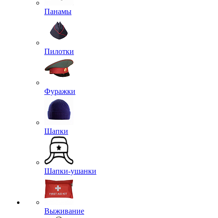
Панамы
Пилотки
Фуражки
Шапки
Шапки-ушанки
Выживание