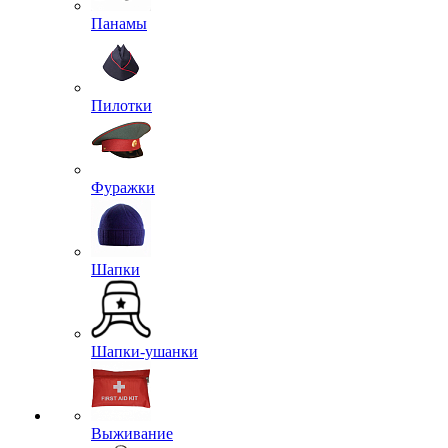
Панамы
Пилотки
Фуражки
Шапки
Шапки-ушанки
Выживание