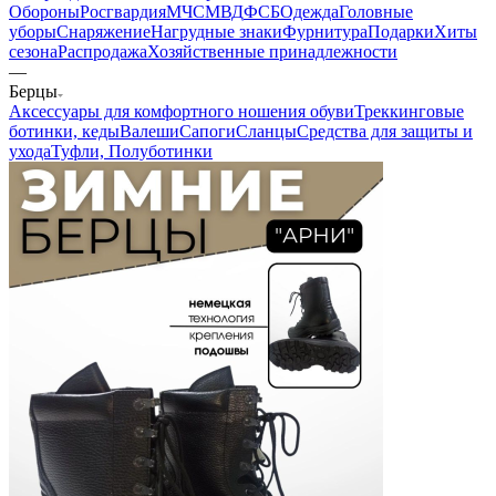
Обороны
Росгвардия
МЧС
МВД
ФСБ
Одежда
Головные
уборы
Снаряжение
Нагрудные знаки
Фурнитура
Подарки
Хиты
сезона
Распродажа
Хозяйственные принадлежности
—
Берцы
Аксессуары для комфортного ношения обуви
Треккинговые
ботинки, кеды
Валеши
Сапоги
Сланцы
Средства для защиты и
ухода
Туфли, Полуботинки